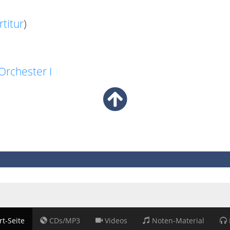
rtitur
)
Orchester I
rt-Seite
CDs/MP3
Videos
Noten-Material