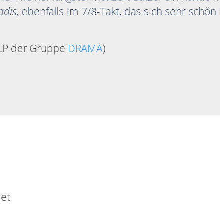
adis
, ebenfalls im 7/8-Takt, das sich sehr sch
 LP der Gruppe
DRAMA
)
met