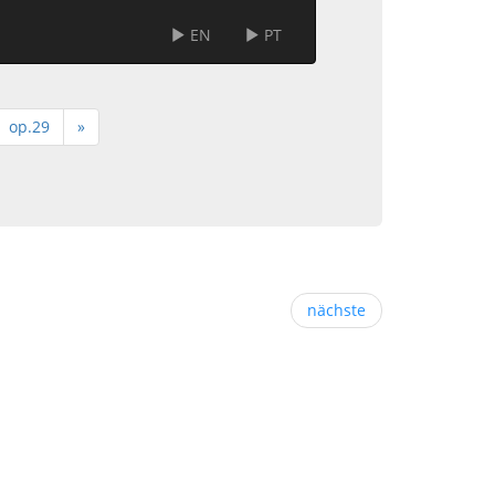
EN
PT
op.29
»
nächste