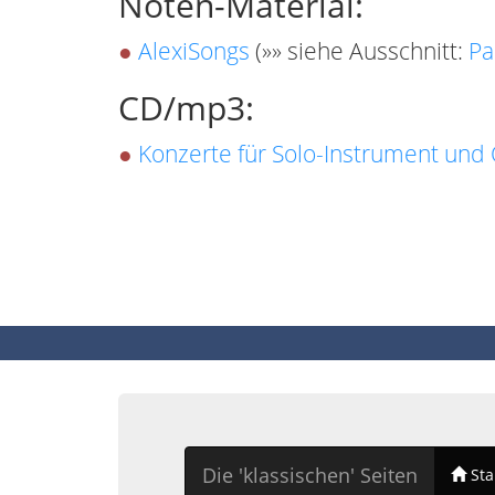
Noten-Material:
●
AlexiSongs
(»» siehe Ausschnitt:
Pa
CD/mp3:
●
Konzerte für Solo-Instrument und 
Die 'klassischen' Seiten
Sta