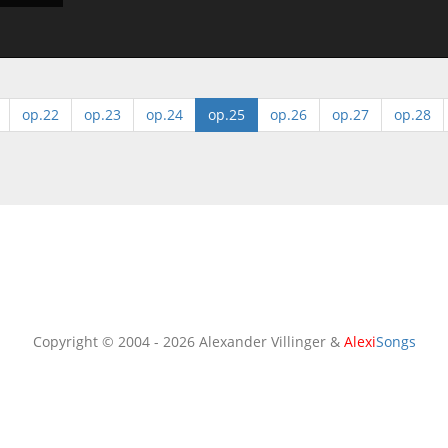
op.22
op.23
op.24
op.25
op.26
op.27
op.28
Copyright © 2004 - 2026 Alexander Villinger &
Alexi
Songs