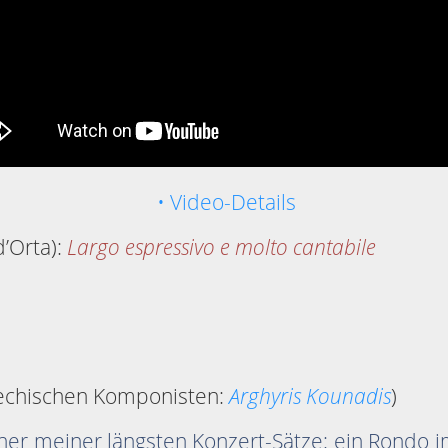
• Video-Details
’Orta):
Largo espressivo e molto cantabile
iechischen Komponisten:
Arghyris Kounadis
)
iner meiner längsten Konzert-Sätze: ein Rondo i