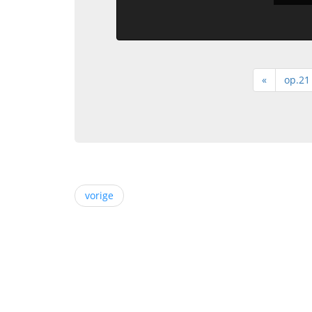
«
op.21
vorige