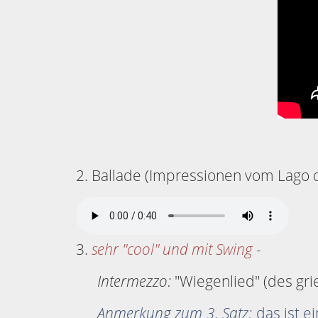
2. Ballade (Impressionen vom Lago d
3.
sehr "cool" und mit Swing
-
Intermezzo:
"Wiegenlied" (des gr
Anmerkung zum 3. Satz:
das ist e